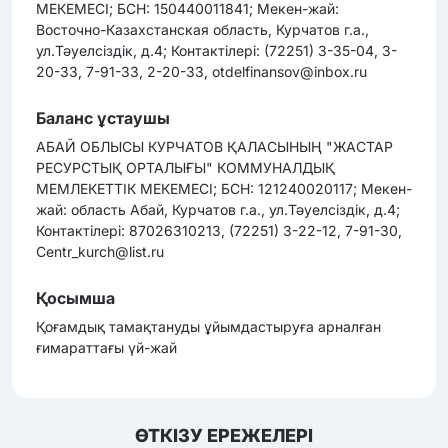
МЕКЕМЕСІ; БСН: 150440011841; Мекен-жай:
Восточно-Казахстанская область, Курчатов г.а.,
ул.Тәуелсіздік, д.4; Контактілері: (72251) 3-35-04, 3-
20-33, 7-91-33, 2-20-33, otdelfinansov@inbox.ru
Баланс ұстаушы
АБАЙ ОБЛЫСЫ КУРЧАТОВ ҚАЛАСЫНЫҢ "ЖАСТАР
РЕСУРСТЫҚ ОРТАЛЫҒЫ" КОММУНАЛДЫҚ
МЕМЛЕКЕТТІК МЕКЕМЕСІ; БСН: 121240020117; Мекен-
жай: область Абай, Курчатов г.а., ул.Тәуелсіздік, д.4;
Контактілері: 87026310213, (72251) 3-22-12, 7-91-30,
Centr_kurch@list.ru
Қосымша
Қоғамдық тамақтануды ұйымдастыруға арналған
ғимараттағы үй-жай
ӨТКІЗУ ЕРЕЖЕЛЕРІ