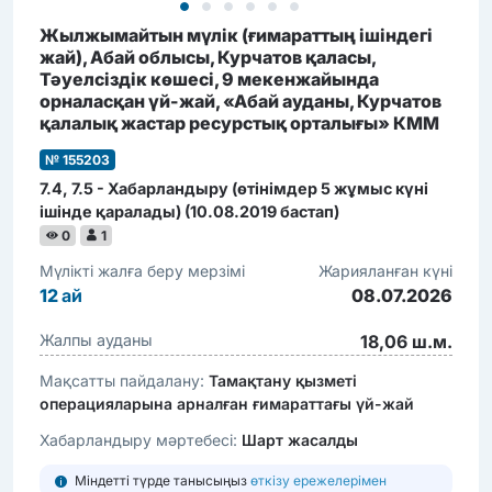
Жылжымайтын мүлік (ғимараттың ішіндегі
жай), Абай облысы, Курчатов қаласы,
Тәуелсіздік көшесі, 9 мекенжайында
орналасқан үй-жай, «Абай ауданы, Курчатов
қалалық жастар ресурстық орталығы» КММ
№ 155203
7.4, 7.5 - Хабарландыру (өтінімдер 5 жұмыс күні
ішінде қаралады) (10.08.2019 бастап)
0
1
Мүлікті жалға беру мерзімі
Жарияланған күні
12
ай
08.07.2026
Жалпы ауданы
18,06 ш.м.
Мақсатты пайдалану:
Тамақтану қызметі
операцияларына арналған ғимараттағы үй-жай
Хабарландыру мәртебесі:
Шарт жасалды
Міндетті түрде танысыңыз
өткізу ережелерімен