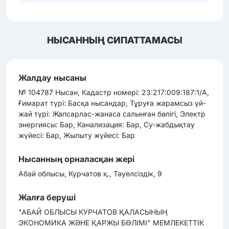
НЫСАННЫҢ СИПАТТАМАСЫ
Жалдау нысаны
№ 104787 Нысан, Кадастр номері: 23:217:009:187:1/А,
Ғимарат түрі: Басқа нысандар, Тұруға жарамсыз үй-
жай түрі: Жапсарлас-жанаса салынған бөлігі, Электр
энергиясы: Бар, Канализация: Бар, Су-жабдықтау
жүйесі: Бар, Жылыту жүйесі: Бар
Нысанның орналасқан жері
Абай облысы, Курчатов қ., Тәуелсіздік, 9
Жалға беруші
"АБАЙ ОБЛЫСЫ КУРЧАТОВ ҚАЛАСЫНЫҢ
ЭКОНОМИКА ЖӘНЕ ҚАРЖЫ БӨЛІМІ" МЕМЛЕКЕТТІК