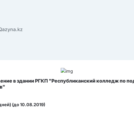
Qazyna.kz
ние в здании РГКП "Республиканский колледж по под
в"
ней) (до 10.08.2019)