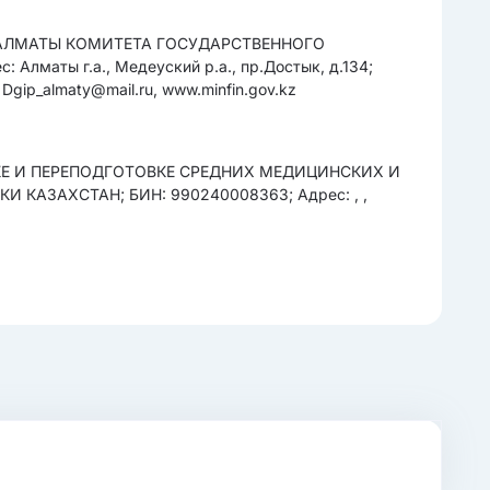
АЛМАТЫ КОМИТЕТА ГОСУДАРСТВЕННОГО
ты г.а., Медеуский р.а., пр.Достык, д.134;
 Dgip_almaty@mail.ru, www.minfin.gov.kz
Е И ПЕРЕПОДГОТОВКЕ СРЕДНИХ МЕДИЦИНСКИХ И
АЗАХСТАН; БИН: 990240008363; Адрес: , ,