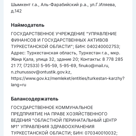
Шымкент г.а., Аль-Фарабийский р.а., ул.Г.Иляева,
д.142
Наймодатель
ГОСУДАРСТВЕННОЕ УЧРЕЖДЕНИЕ "УПРАВЛЕНИЕ
ФИНАНСОВ И ГОСУДАРСТВЕННЫХ АКТИВОВ
ТУРКЕСТАНСКОЙ ОБЛАСТИ"; БИН: 040240002753;
Адрес: Туркестанская область, Туркестан г.а., мкр.
Жаңа Қала, улица 32, здание 20; Контакты: 8 778 285
21 77, (72533) 5-95-59, 5-95-69, finuko@mail.ru,
n.zhunussov@ontustik.gov.kz,
https://www.gov.kz/memleket/entities/turkestan-karzhy?
lang=ru
Балансодержатель
ГОСУДАРСТВЕННОЕ КОММУНАЛЬНОЕ
ПРЕДПРИЯТИЕ НА ПРАВЕ ХОЗЯЙСТВЕННОГО
ВЕДЕНИЯ "ОБЛАСТНОЙ ПЕРИНАТАЛЬНЫЙ ЦЕНТР
№1" УПРАВЛЕНИЯ ЗДРАВООХРАНЕНИЯ
ТУРКЕСТАНСКОЙ ОБЛАСТИ; БИН: 070340010032;