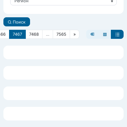
Регион
Поиск
466
7467
7468
...
7565
»