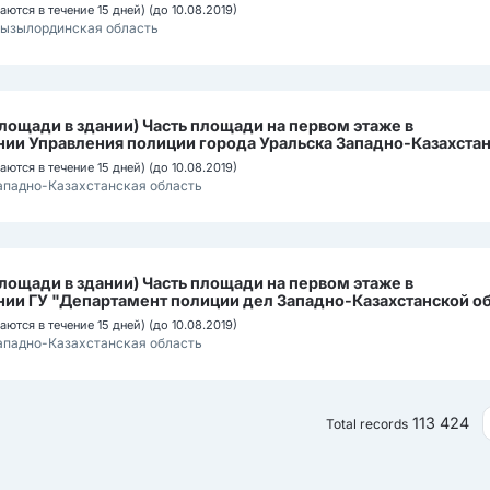
ются в течение 15 дней) (до 10.08.2019)
ызылординская область
лощади в здании) Часть площади на первом этаже в
ии Управления полиции города Уральска Западно-Казахста
л. Ш.Айталиева, д. 10
ются в течение 15 дней) (до 10.08.2019)
ападно-Казахстанская область
лощади в здании) Часть площади на первом этаже в
ии ГУ "Департамент полиции дел Западно-Казахстанской о
бласть, Уральск г.а., ул. Гагарина, ст-е 2/5Н
ются в течение 15 дней) (до 10.08.2019)
ападно-Казахстанская область
113 424
Total records