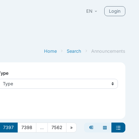
EN
Login
Home
Search
Announcements
Type
Type
7397
7398
...
7562
»