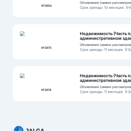
Объявление (заявки рассматрива
№2854
Срок аренды: 10 месяцев
К
Недвижимость (Часть п
административном здан
область, Уральск г.а., у
Объявление (заявки рассматрива
№2975
Срок аренды: 11 месяцев
З
Недвижимость (Часть п
административном здан
Западно-Казахстанская о
Объявление (заявки рассматрива
№2974
Срок аренды: 11 месяцев
З