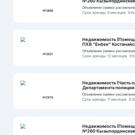
№260 Кызылординская об
Объявление (заявки рассматрива
№2856
Срок аренды: 9 месяцев
К
Недвижимость (Помещен
ПХВ "Енбек" Костанайск
Объявление (заявки рассматрива
№2621
Срок аренды: 12 месяцев
К
Недвижимость (Часть п
Департамента полиции 
Уральск г.а., ул. Е.Пуга
Объявление (заявки рассматрива
№2976
Срок аренды: 11 месяцев
З
Недвижимость (Помеще
№260 Кызылординская об