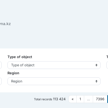
yna.kz
Type of object
Type of object
Region
Region
113 424
«
1
...
7396
Total records