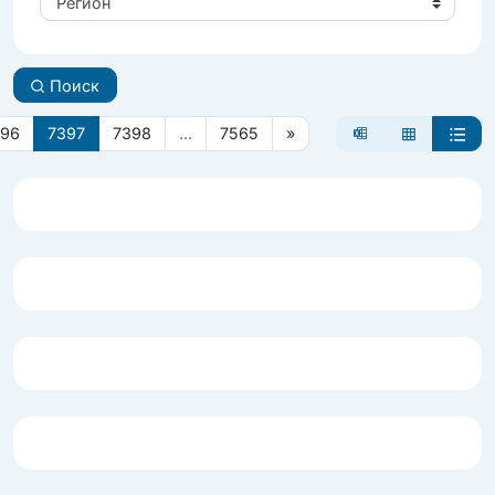
Регион
Поиск
396
7397
7398
...
7565
»